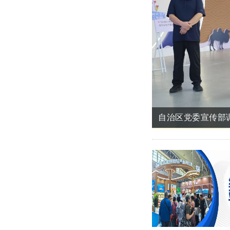
再攀高峰丨旺源集
重大突破丨旺源成
产学研商齐聚旺源
自治区党委宣传部