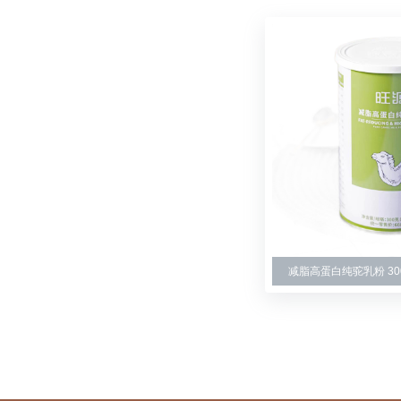
减脂高蛋白纯驼乳粉 30