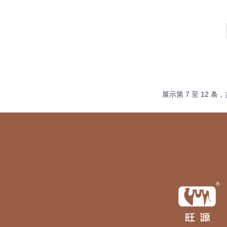
展示第
7
至
12
条，