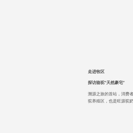
走进牧区
探访骆驼
天然豪宅
“
”
溯源之旅的首站，消费
驼养殖区，也是旺源驼