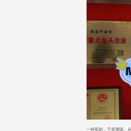
一杯驼奶，千里溯源。