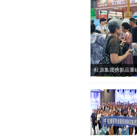
旺源新闻丨自治区
自治区党委宣传部
自治区科技厅调研
再攀高峰丨旺源集
旺源集团携新品重